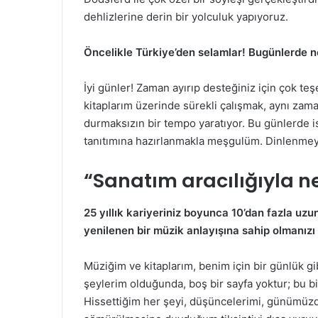
dehlizlerine derin bir yolculuk yapıyoruz.
Öncelikle Türkiye’den selamlar! Bugünlerde 
İyi günler! Zaman ayırıp desteğiniz için çok te
kitaplarım üzerinde sürekli çalışmak, aynı zam
durmaksızın bir tempo yaratıyor. Bu günlerde i
tanıtımına hazırlanmakla meşgulüm. Dinlenme
“Sanatım aracılığıyla n
25 yıllık kariyeriniz boyunca 10’dan fazla uzu
yenilenen bir müzik anlayışına sahip olmanız
Müziğim ve kitaplarım, benim için bir günlük gi
şeylerim olduğunda, boş bir sayfa yoktur; bu bi
Hissettiğim her şeyi, düşüncelerimi, günümüz