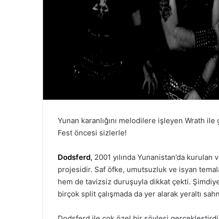
Yunan karanlığını melodilere işleyen Wrath ile
Fest öncesi sizlerle!
Dodsferd
,
2001 yılında Yunanistan’da kurulan v
projesidir. Saf öfke, umutsuzluk ve isyan temala
hem de tavizsiz duruşuyla dikkat çekti. Şimdi
birçok split çalışmada da yer alarak yeraltı sa
Dodsferd ile çok özel bir söyleşi gerçekleştird