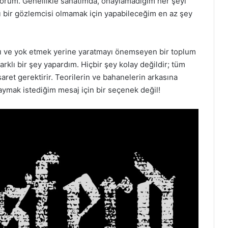
orum. Genellikle sanatımda, onaylamadığım her şeyi
 bir gözlemcisi olmamak için yapabileceğim en az şey
gı ve yok etmek yerine yaratmayı önemseyen bir toplum
rklı bir şey yapardım. Hiçbir şey kolay değildir; tüm
ret gerektirir. Teorilerin ve bahanelerin arkasına
aymak istediğim mesaj için bir seçenek değil!