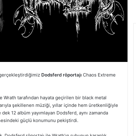
 gerçekleştirdiğimiz
Dodsferd röportajı
Chaos Extreme
e Wrath tarafından hayata geçirilen bir black metal
rıyla şekillenen müziği, yıllar içinde hem üretkenliğiyle
ye dek 12 albüm yayımlayan Dodsferd, aynı zamanda
hnesindeki güçlü konumunu pekiştirdi.
ik. Dodsferd röportajı ile Wrath’ın ruhunun karanlık