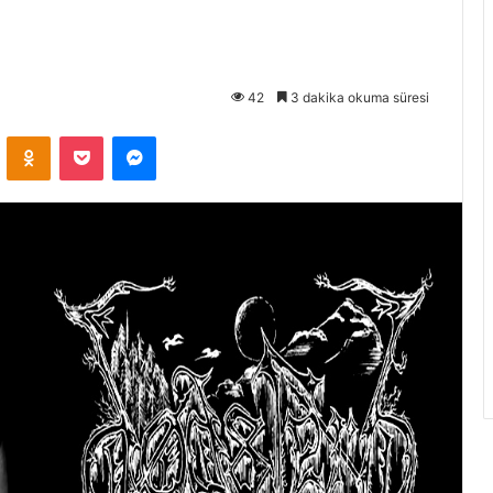
42
3 dakika okuma süresi
VKontakte
Odnoklassniki
Pocket
Messenger