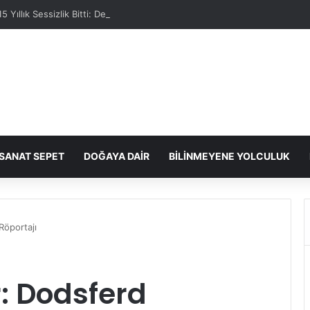
15 Yıllık Sessizlik Bitti: Death Metal Grubu Obstinacy Geri Dönüyor
SANAT SEPET
DOĞAYA DAIR
BILINMEYENE YOLCULUK
Röportajı
: Dodsferd