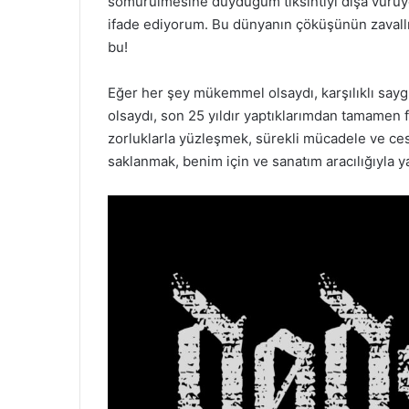
sömürülmesine duyduğum tiksintiyi dışa vuruy
ifade ediyorum. Bu dünyanın çöküşünün zavallı
bu!
Eğer her şey mükemmel olsaydı, karşılıklı say
olsaydı, son 25 yıldır yaptıklarımdan tamamen fa
zorluklarla yüzleşmek, sürekli mücadele ve cesa
saklanmak, benim için ve sanatım aracılığıyla y