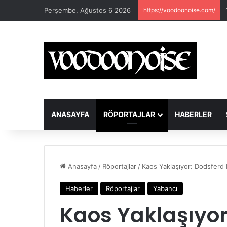
Perşembe, Ağustos 6 2026
https://voodoonoise.com/
ANASAYFA
RÖPORTAJLAR
HABERLER
Anasayfa
/
Röportajlar
/
Kaos Yaklaşıyor: Dodsferd 
Haberler
Röportajlar
Yabancı
Kaos Yaklaşıyor