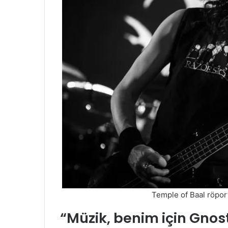
Temple of Baal röport
“Müzik, benim için Gnosti