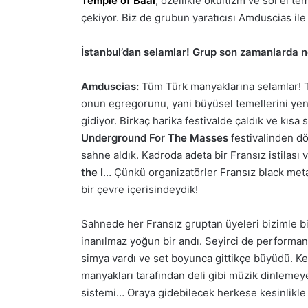
Temple of Baal
, özellikle okültizm ve sol el te
çekiyor. Biz de grubun yaratıcısı Amduscias ile 
İstanbul’dan selamlar! Grup son zamanlarda n
Amduscias:
Tüm Türk manyaklarına selamlar! Te
onun egregorunu, yani büyüsel temellerini yeni
gidiyor. Birkaç harika festivalde çaldık ve kısa
Underground For The Masses
festivalinden dö
sahne aldık. Kadroda adeta bir Fransız istilası 
the I
… Çünkü organizatörler Fransız black meta
bir çevre içerisindeydik!
Sahnede her Fransız gruptan üyeleri bizimle bi
inanılmaz yoğun bir andı. Seyirci de performans
simya vardı ve set boyunca gittikçe büyüdü. Kes
manyakları tarafından deli gibi müzik dinlemey
sistemi… Oraya gidebilecek herkese kesinlikle