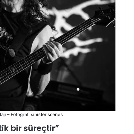
ajı – Fotoğraf:
sinister.scenes
k bir süreçtir”