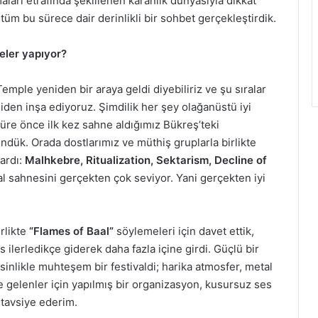
maları etrafında şekillenen karanlık dünyasıyla dikkat
tüm bu sürece dair derinlikli bir sohbet gerçekleştirdik.
eler yapıyor?
mple yeniden bir araya geldi diyebiliriz ve şu sıralar
den inşa ediyoruz. Şimdilik her şey olağanüstü iyi
 süre önce ilk kez sahne aldığımız Bükreş’teki
ndük. Orada dostlarımız ve müthiş gruplarla birlikte
vardı:
Malhkebre, Ritualization, Sektarism, Decline of
l sahnesini gerçekten çok seviyor. Yani gerçekten iyi
rlikte
“Flames of Baal”
söylemeleri için davet ettik,
 ilerledikçe giderek daha fazla içine girdi. Güçlü bir
inlikle muhteşem bir festivaldi; harika atmosfer, metal
e gelenler için yapılmış bir organizasyon, kusursuz ses
 tavsiye ederim.