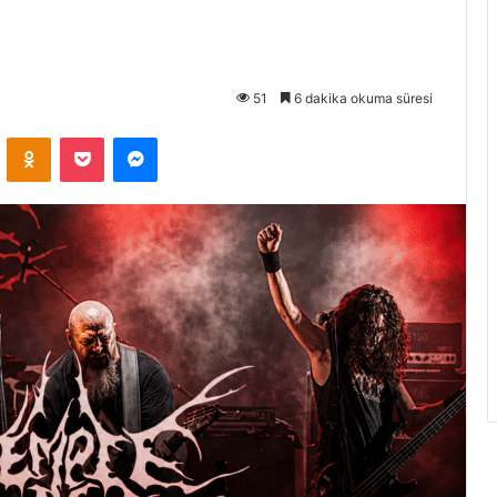
51
6 dakika okuma süresi
VKontakte
Odnoklassniki
Pocket
Messenger