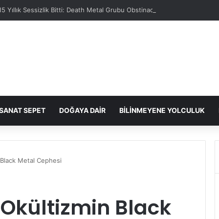
15 Yıllık Sessizlik Bitti: Death Metal Grubu Obstinacy Geri Dönüyor
SANAT SEPET
DOĞAYA DAIR
BILINMEYENE YOLCULUK
 Black Metal Cephesi
 Okültizmin Black