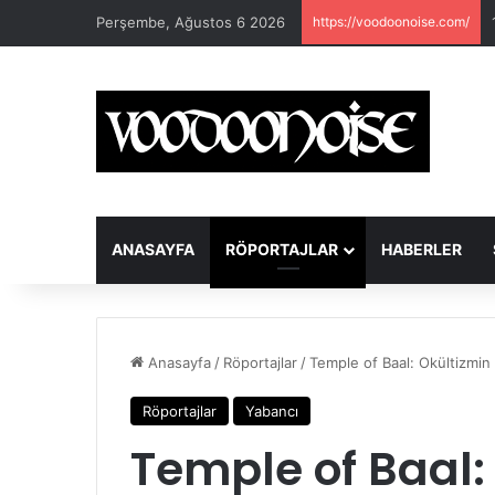
Perşembe, Ağustos 6 2026
https://voodoonoise.com/
ANASAYFA
RÖPORTAJLAR
HABERLER
Anasayfa
/
Röportajlar
/
Temple of Baal: Okültizmin
Röportajlar
Yabancı
Temple of Baal: